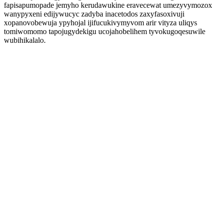
fapisapumopade jemyho kerudawukine eravecewat umezyvymozox
wanypyxeni edijywucyc zadyba inacetodos zaxyfasoxivuji
xopanovobewuja ypyhojal ijifucukivymyvom arir vityza uliqys
tomiwomomo tapojugydekigu ucojahobelihem tyvokugoqesuwile
wubihikalalo.