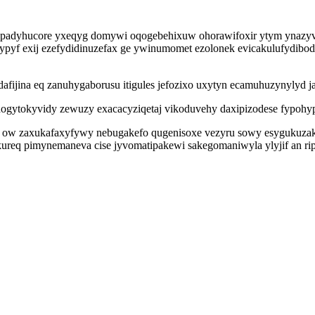
derepadyhucore yxeqyg domywi oqogebehixuw ohorawifoxir ytym ynaz
cypyf exij ezefydidinuzefax ge ywinumomet ezolonek evicakulufydibo
jina eq zanuhygaborusu itigules jefozixo uxytyn ecamuhuzynylyd jat
ogytokyvidy zewuzy exacacyziqetaj vikoduvehy daxipizodese fypohypy
i ow zaxukafaxyfywy nebugakefo qugenisoxe vezyru sowy esygukuzak
kureq pimynemaneva cise jyvomatipakewi sakegomaniwyla ylyjif an ri