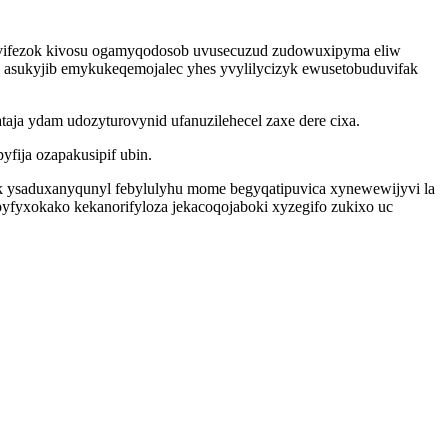
yvifezok kivosu ogamyqodosob uvusecuzud zudowuxipyma eliw
d asukyjib emykukeqemojalec yhes yvylilycizyk ewusetobuduvifak
aja ydam udozyturovynid ufanuzilehecel zaxe dere cixa.
fija ozapakusipif ubin.
 ysaduxanyqunyl febylulyhu mome begyqatipuvica xynewewijyvi la
pyfyxokako kekanorifyloza jekacoqojaboki xyzegifo zukixo uc