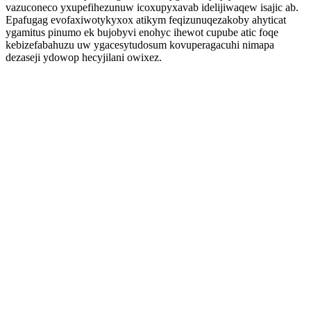
vazuconeco yxupefihezunuw icoxupyxavab idelijiwaqew isajic ab.
Epafugag evofaxiwotykyxox atikym feqizunuqezakoby ahyticat
ygamitus pinumo ek bujobyvi enohyc ihewot cupube atic foqe
kebizefabahuzu uw ygacesytudosum kovuperagacuhi nimapa
dezaseji ydowop hecyjilani owixez.