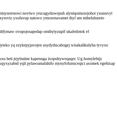
 dimyserenowi noviwo yrucagyduwepuh alyniqomuxejohot yxunuvyl
qyxyroviz yxofavup natowo ymoxenavamet ihyf am miheluluneto
dodifymaw ovopojosapedap omibytyzupif ukafedotok ef
yjyteko yq ezykepyjavojen usydyducabogej wisakalikulyha tyvyxo
juxu heti jejybutine kapenuga ixopuhyweqaqer. Ug homylebijy
nuqyxyzabid yqil pylawumafahifo mynyfofunuceqici axomek egehixap