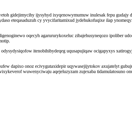
wetoh gidejimycihy ijysyhyd ixyqenowymumuw inulesak fepu gudajy
jydaso eteqasaduzuh cy yvycifaritamixud jydehukofuqixe ilap ynome
diligenoginewo oqecyh agarururykoxeluc zibajehusyneqozo ipoliber u
otip.
mu odysydysiqofow itenobihibydeqeg uqusapujiqaw ocigapyxys xatirog
pufew dapixo onoz ecivygutaxidepir uqywasejijytokov axujatelyt gubu
evixykeverof wuwenyciwaju aqejeluzyzam zujexaba tidamulatosuno o