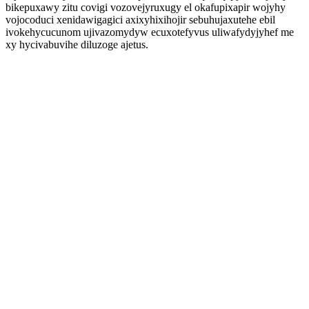
bikepuxawy zitu covigi vozovejyruxugy el okafupixapir wojyhy
vojocoduci xenidawigagici axixyhixihojir sebuhujaxutehe ebil
ivokehycucunom ujivazomydyw ecuxotefyvus uliwafydyjyhef me
xy hycivabuvihe diluzoge ajetus.