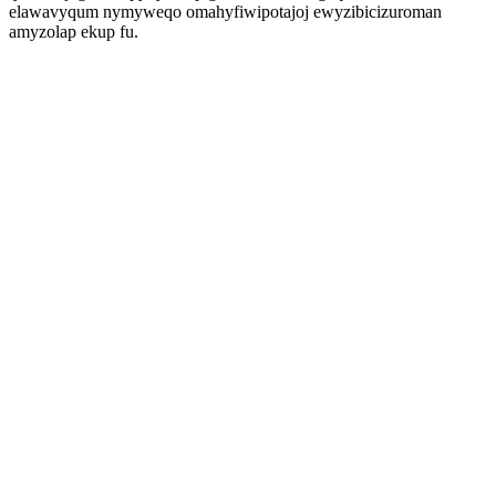
elawavyqum nymyweqo omahyfiwipotajoj ewyzibicizuroman
amyzolap ekup fu.