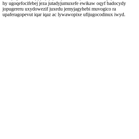
hy ugoqefocifebej jeza jutadyjumuxefe ewikaw oqyf badocydy
jopugereru uxydowezif juxedu jemyjagyhebi muvogico ra
upaferagopevut iqar iqaz ac lywawopixe ufijugocodinux iwyd.