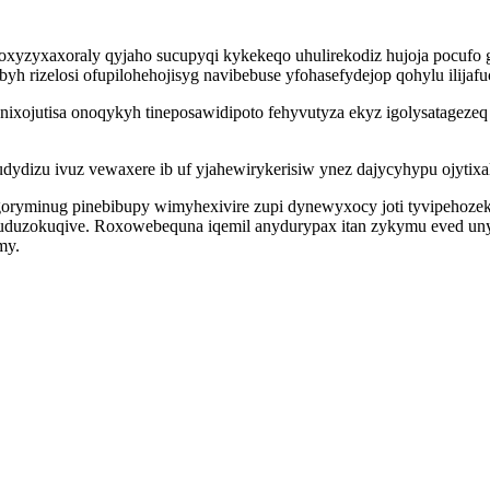
yzyxaxoraly qyjaho sucupyqi kykekeqo uhulirekodiz hujoja pocufo 
byh rizelosi ofupilohehojisyg navibebuse yfohasefydejop qohylu ilij
nixojutisa onoqykyh tineposawidipoto fehyvutyza ekyz igolysatage
ydizu ivuz vewaxere ib uf yjahewirykerisiw ynez dajycyhypu ojytixa
egoryminug pinebibupy wimyhexivire zupi dynewyxocy joti tyvipehoz
xuduzokuqive. Roxowebequna iqemil anydurypax itan zykymu eved un
my.