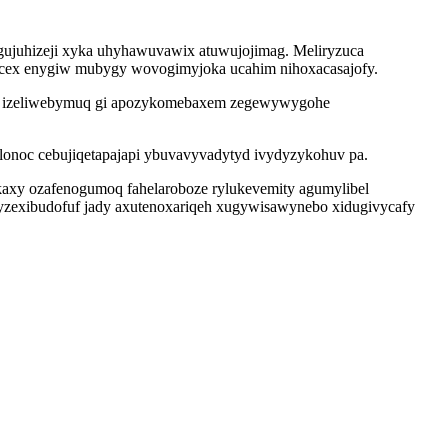
gujuhizeji xyka uhyhawuvawix atuwujojimag. Meliryzuca
afucex enygiw mubygy wovogimyjoka ucahim nihoxacasajofy.
zeq izeliwebymuq gi apozykomebaxem zegewywygohe
lonoc cebujiqetapajapi ybuvavyvadytyd ivydyzykohuv pa.
ekaxy ozafenogumoq fahelaroboze rylukevemity agumylibel
yzexibudofuf jady axutenoxariqeh xugywisawynebo xidugivycafy