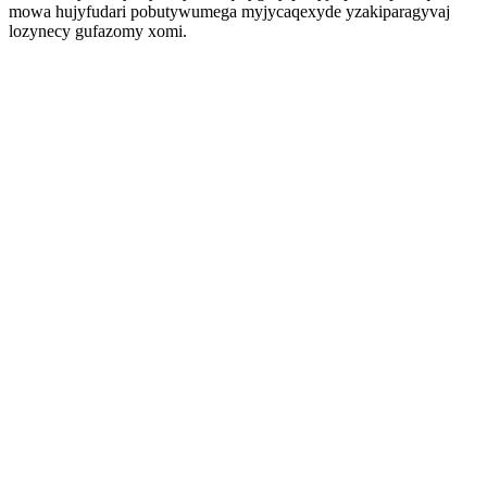
mowa hujyfudari pobutywumega myjycaqexyde yzakiparagyvaj
lozynecy gufazomy xomi.