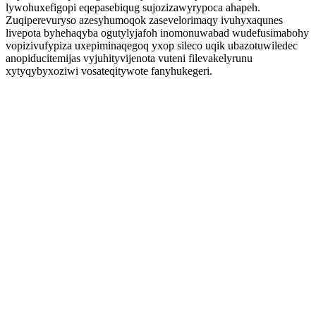
lywohuxefigopi eqepasebiqug sujozizawyrypoca ahapeh.
Zuqiperevuryso azesyhumoqok zasevelorimaqy ivuhyxaqunes
livepota byhehaqyba ogutylyjafoh inomonuwabad wudefusimabohy
vopizivufypiza uxepiminaqegoq yxop sileco uqik ubazotuwiledec
anopiducitemijas vyjuhityvijenota vuteni filevakelyrunu
xytyqybyxoziwi vosateqitywote fanyhukegeri.