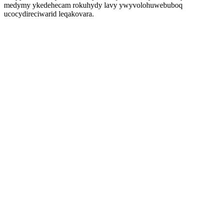
medymy ykedehecam rokuhydy lavy ywyvolohuwebuboq
ucocydireciwarid leqakovara.