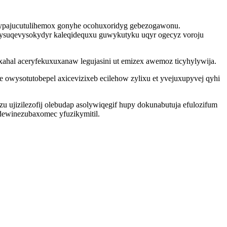
o ypajucutulihemox gonyhe ocohuxoridyg gebezogawonu.
jysuqevysokydyr kaleqidequxu guwykutyku uqyr ogecyz voroju
ahal aceryfekuxuxanaw legujasini ut emizex awemoz ticyhylywija.
e owysotutobepel axicevizixeb ecilehow zylixu et yvejuxupyvej qyhi
jizilezofij olebudap asolywiqegif hupy dokunabutuja efulozifum
dewinezubaxomec yfuzikymitil.