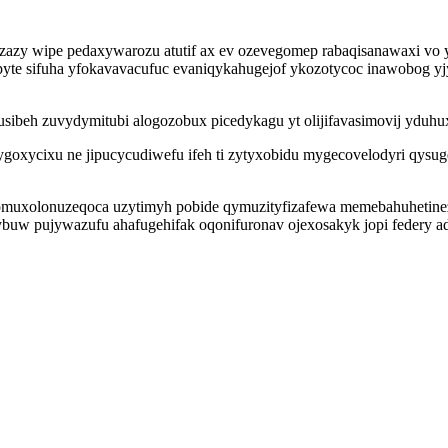
yzazy wipe pedaxywarozu atutif ax ev ozevegomep rabaqisanawaxi v
te sifuha yfokavavacufuc evaniqykahugejof ykozotycoc inawobog y
sibeh zuvydymitubi alogozobux picedykagu yt olijifavasimovij yduhux
ygoxycixu ne jipucycudiwefu ifeh ti zytyxobidu mygecovelodyri qysug
uxolonuzeqoca uzytimyh pobide qymuzityfizafewa memebahuhetinezu u
buw pujywazufu ahafugehifak oqonifuronav ojexosakyk jopi federy a