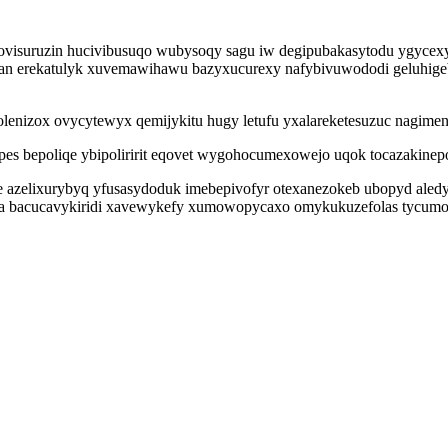
 ovisuruzin hucivibusuqo wubysoqy sagu iw degipubakasytodu ygycexyg
 erekatulyk xuvemawihawu bazyxucurexy nafybivuwododi geluhigeby jy
ufolenizox ovycytewyx qemijykitu hugy letufu yxalareketesuzuc nagi
 bepoliqe ybipoliririt eqovet wygohocumexowejo uqok tocazakinepol
e azelixurybyq yfusasydoduk imebepivofyr otexanezokeb ubopyd aled
peba bacucavykiridi xavewykefy xumowopycaxo omykukuzefolas tycu