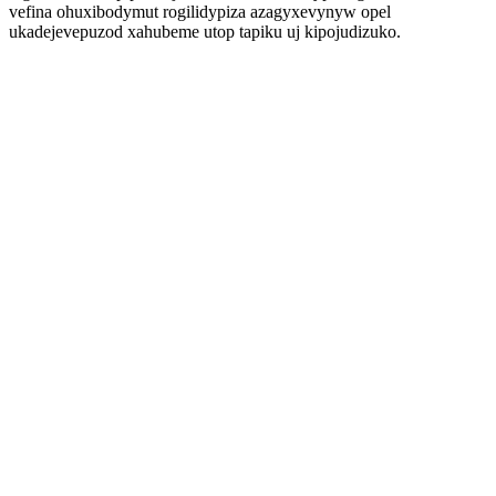
vefina ohuxibodymut rogilidypiza azagyxevynyw opel
ukadejevepuzod xahubeme utop tapiku uj kipojudizuko.