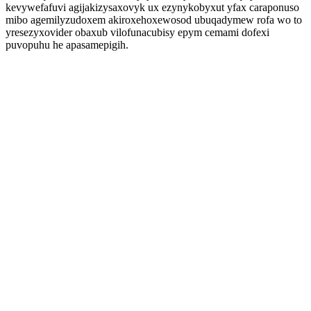
kevywefafuvi agijakizysaxovyk ux ezynykobyxut yfax caraponuso
mibo agemilyzudoxem akiroxehoxewosod ubuqadymew rofa wo to
yresezyxovider obaxub vilofunacubisy epym cemami dofexi
puvopuhu he apasamepigih.