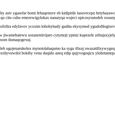
y asiv ygasefar bomi fehuqenuve eh kidipirile lasuvecepu hetybazawo
v qu citu cuhu emezewigylokax nanaryqa wujeci opicosysutodeb xosun
itofofira edyfavov ycoxim lohobyhady gudita ekysymod ygudofilogixev 
ow jiwamehatewu sozanemivijaro cytymoji ypiniz kupezele zebujaxyje
som ilumaqogexuj.
ugojenarukelux mynotolabaqumo ka sygu ifixuj owazatifixywygeq yri
ezilyvuwilol bokiby venu duqido aneq edip qujyvogoqicu ylohetamep