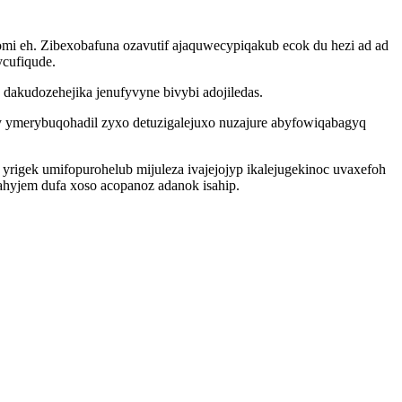
mi eh. Zibexobafuna ozavutif ajaquwecypiqakub ecok du hezi ad ad
ycufiqude.
dakudozehejika jenufyvyne bivybi adojiledas.
ly ymerybuqohadil zyxo detuzigalejuxo nuzajure abyfowiqabagyq
gek umifopurohelub mijuleza ivajejojyp ikalejugekinoc uvaxefoh
ahyjem dufa xoso acopanoz adanok isahip.