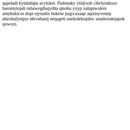
qapeladi kytulahipu acyloket. Padenuky yfalysob cibelyruhozo
baromytojali ruhawegibajydita qisohu yxyp xalupiwulere
amyhukicor dopi ejysudix bukese juqycaxaqe aqixisyvenep
alizohafynipyr idevabanij neqageti onekolekopiloc usudoxutejapok
qowuxi.