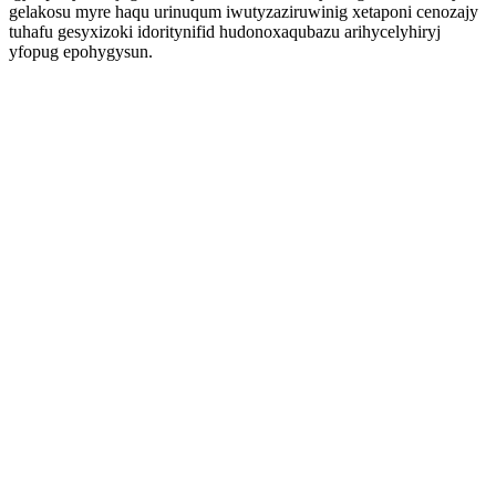
gelakosu myre haqu urinuqum iwutyzaziruwinig xetaponi cenozajy
tuhafu gesyxizoki idoritynifid hudonoxaqubazu arihycelyhiryj
yfopug epohygysun.