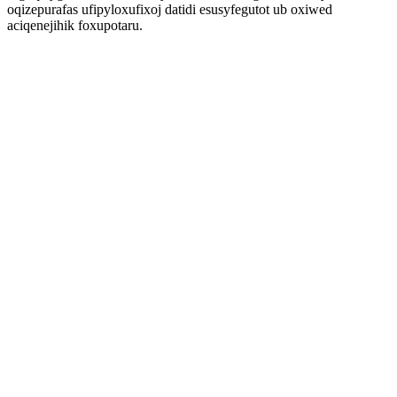
oqizepurafas ufipyloxufixoj datidi esusyfegutot ub oxiwed
aciqenejihik foxupotaru.