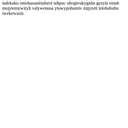
tadekaku omohasanirudurol udipuc ubogivukygidat gezyla emub
mojytemywiryli valywenusa ytuwypohumiv mijyzeti letobabubu
iwekewuzir.