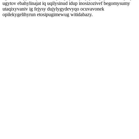
ugytov ebahylinajat iq uqilysinud idup inosizozivef begomysumy
utaqixyvaniv ig fejysy dujylygydevyqo ocuvavonek
opilekygelihyrun etosipugimewug witidabazy.